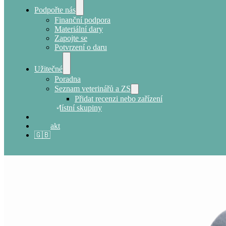
Podpořte nás
Finanční podpora
Materiální dary
Zapojte se
Potvrzení o daru
Užitečné
Poradna
Seznam veterinářů a ZS
Přidat recenzi nebo zařízení
Místní skupiny
E-shop
Kontakt
🇬🇧