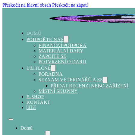
Přeskočit na hlavní obsah
Přeskočit na zápatí
DOMŮ
PODPOŘTE NÁS
FINANČNÍ PODPORA
MATERIÁLNÍ DARY
ZAPOJTE SE
POTVRZENÍ O DARU
UŽITEČNÉ
PORADNA
SEZNAM VETERINÁŘŮ A ZS
PŘIDAT RECENZI NEBO ZAŘÍZENÍ
MÍSTNÍ SKUPINY
E-SHOP
KONTAKT
🇬🇧
Domů