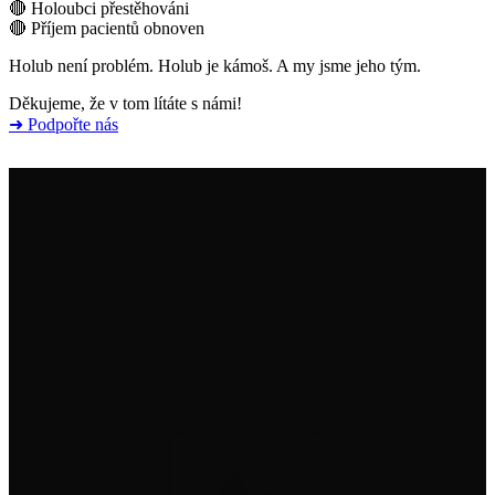
🔴 Holoubci přestěhováni
🔴 Příjem pacientů obnoven
Holub není problém. Holub je kámoš. A my jsme jeho tým.
Děkujeme, že v tom lítáte s námi!
➜ Podpořte nás
Institut na ochranu holubů, z. s.
info@institutnaochranuholubu.cz
+420 705 204 206