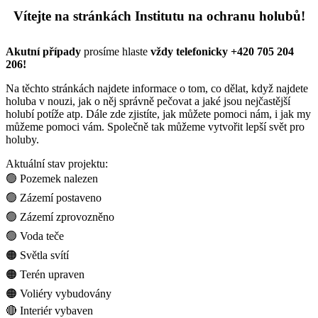
Vítejte na stránkách Institutu na ochranu holubů!
Akutní případy
prosíme hlaste
vždy telefonicky
+420 705 204
206!
Na těchto stránkách najdete informace o tom, co dělat, když najdete
holuba v nouzi, jak o něj správně pečovat a jaké jsou nejčastější
holubí potíže atp. Dále zde zjistíte, jak můžete pomoci nám, i jak my
můžeme pomoci vám. Společně tak můžeme vytvořit lepší svět pro
holuby.
Aktuální stav projektu:
🟢 Pozemek nalezen
🟢 Zázemí postaveno
🟢 Zázemí zprovozněno
🟢 Voda teče
🟠 Světla svítí
🟠 Terén upraven
🟠 Voliéry vybudovány
🔴 Interiér vybaven